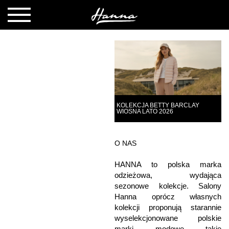
KOLEKCJA BETTY BARCLAY
WIOSNA LATO 2026
O NAS
HANNA to polska marka
odzieżowa, wydająca
sezonowe kolekcje. Salony
Hanna oprócz własnych
kolekcji proponują starannie
wyselekcjonowane polskie
marki modowe takie